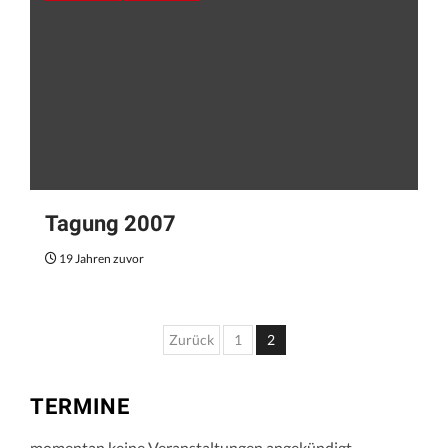
Tagung 2007
19 Jahren zuvor
Seitennummerierung
Zurück
1
2
der
Beiträge
TERMINE
momentan keine Veranstaltungen angekündigt