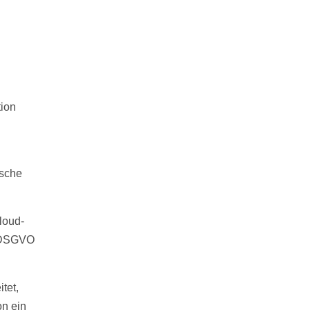
tion
ische
loud-
r DSGVO
tet,
on ein