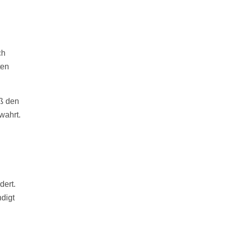
ch
ten
ß den
wahrt.
dert.
digt
n