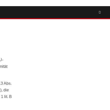
U-
ität
13 Abs.
), die
1 lit. B