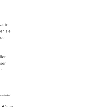
as im
en sie
 der
ller
ssen
r
rarbeitet.
Weiter